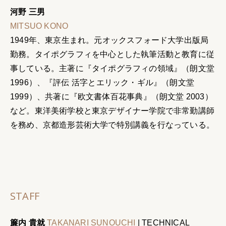
河野 三男
MITSUO KONO
1949年、東京生まれ。元オックスフォード大学出版局
勤務。タイポグラフィを中心とした執筆活動と教育に従
事している。主著に『タイポグラフィの領域』（朗文堂
1996）、『評伝 活字とエリック・ギル』（朗文堂
1999）、共著に『欧文書体百花事典』（朗文堂 2003）
など。東洋美術学校と東京デザイナー学院で非常勤講師
を務め、京都造形芸術大学で特別講義を行なっている。
STAFF
簾内 貴就
TAKANARI SUNOUCHI
|
TECHNICAL