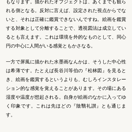
もなります。描かれたオブジェクトは、あくまでも観ら
れる側となる。反対に言えば、設定された視点からでな
いと、それは正確に鑑賞できないんですね。絵画を鑑賞
する対象として分離することで、透視図法は成立してい
るとも言えます。これは環境を外的なものとして、同心
円の中心に人間がいる感覚ともかさなる。
一方で屏風に描かれた水墨画なんかは、そうした中心性
は希薄です。たとえば長谷川等伯の『松林図』を見ると
き、絵画を鑑賞するというよりも、むしろインスタレー
ション的な感覚を覚えることがあります。その場にある
湿度や温度が想起される。自身が絵画のなかに入ってゆ
く印象です。これは先ほどの『陰翳礼讃』とも通じま
す。