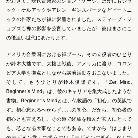
がおきて、現代音楽家のジョン・ケージ、ほかにもジャ
ック・ケルアックやアレン・ギンスパークなどビートニ
ックの作家たちが禅に影響されました。スティーブ・ジ
ョブズも禅の影響を公言していましたが、彼はまさにこ
の後追い世代にあたります。
アメリカ合衆国における禅ブーム。その立役者のひとり
が鈴木大拙です。大拙は戦後、アメリカに渡り、コロン
ビア大学を拠点としながら講演活動をおこないました。
そして、もうひとりが鈴木俊隆です。『Zen Mind,
Beginner’s Mind』は、彼のキャリアを集大成したような
書物。Beginner’s Mindとは、仏教語の「初心」の英訳で
す。初心忘れるべからず……の初心。だから、初心者の
初心とも言えるし、その道で経験を積んだ玄人にとって
も、芯となる大事なことでもある。ですから『はじまり
のデザイン学』で扱うのは「デザインの初心」なんで